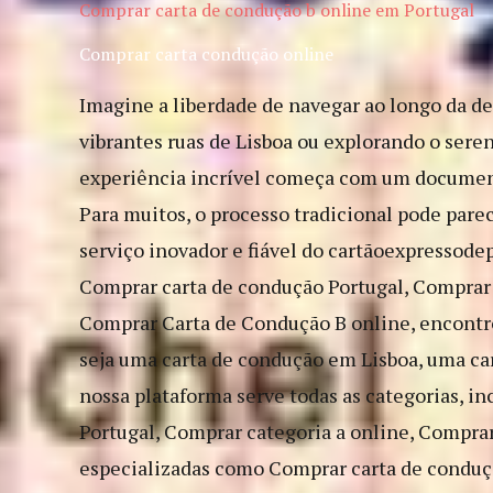
Comprar carta de condução b​ online em Portugal
Comprar carta condução online
Imagine a liberdade de navegar ao longo da d
vibrantes ruas de Lisboa ou explorando o seren
experiência incrível começa com um documento
Para muitos, o processo tradicional pode pare
serviço inovador e fiável do cartãoexpressode
Comprar carta de condução Portugal, Comprar
Comprar Carta de Condução B online, encontrou
seja uma carta de condução em Lisboa, uma car
nossa plataforma serve todas as categorias, i
Portugal, Comprar categoria a online, Comprar
especializadas como Comprar carta de conduç