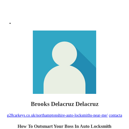
Brooks Delacruz Delacruz
g28carkeys.co.uk/northamptonshire-auto-locksmiths-near-me/
contacta
How To Outsmart Your Boss In Auto Locksmith