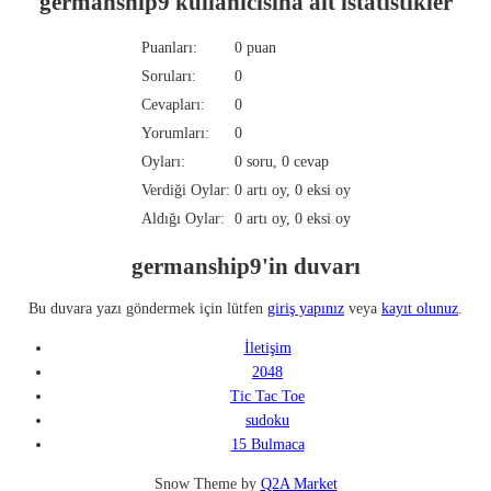
germanship9 kullanıcısına ait istatistikler
Puanları:
0
puan
Soruları:
0
Cevapları:
0
Yorumları:
0
Oyları:
0
soru,
0
cevap
Verdiği Oylar:
0
artı oy,
0
eksi oy
Aldığı Oylar:
0
artı oy,
0
eksi oy
germanship9'in duvarı
Bu duvara yazı göndermek için lütfen
giriş yapınız
veya
kayıt olunuz
.
İletişim
2048
Tic Tac Toe
sudoku
15 Bulmaca
Snow Theme by
Q2A Market