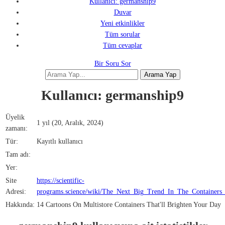
Kullanıcı: germanship9
Duvar
Yeni etkinlikler
Tüm sorular
Tüm cevaplar
Bir Soru Sor
Kullanıcı: germanship9
Üyelik
1 yıl (20, Aralık, 2024)
zamanı:
Tür:
Kayıtlı kullanıcı
Tam adı:
Yer:
Site
https://scientific-
Adresi:
programs.science/wiki/The_Next_Big_Trend_In_The_Containers
Hakkında:
14 Cartoons On Multistore Containers That'll Brighten Your Day