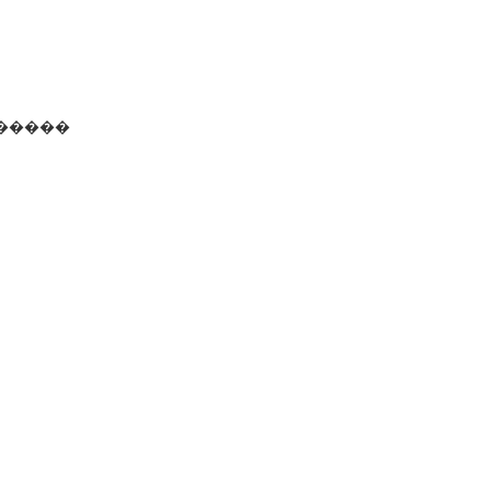
�����