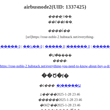
airbusnode2
(UID: 1337425)
����״̬
δ��֤
��Ƶ��֤
δ��֤
����ǩ��
[url]https://rose-noble-2.hubstack.net/everything-
����� 0
|
��¼�� 0
|
����� 0
|
������ 0
|
�����
�Ա�
����
����
-
https://rose-noble-2.hubstack.net/everything-you-need-to-know-about-buy-a-dr
��Ծ�ſ�
�û���
�ȴ���֤��Ա
ע��ʱ��
2025-1-28 23:46
������
2025-1-28 23:46
�ϴλʱ��
2025-1-28 23:46