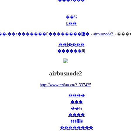
���ϰ���
��¼
ע��
������-��ϵ�������񣬷��������޵�
›
airbusnode2
›
���
��Ϊ����
������Ϣ
airbusnode2
http://www.nzdao.cn/?1337425
����
���
��¼
����
���԰�
��������