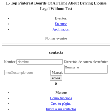
15 Top Pinterest Boards Of All Time About Driving License
Legal Without Test
Eventos:
En curso
Archivadosi
No hay eventos
contacta
Nombre
Dirección de correo electrónico
Mensaje
envía
Metooo
Cómo funciona
Crea tu página
Invita a sus contactos