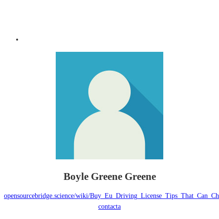
Boyle Greene Greene
opensourcebridge.science/wiki/Buy_Eu_Driving_License_Tips_That_Can_C
contacta