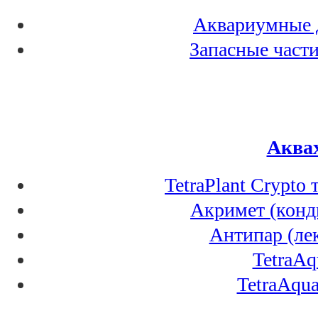
Аквариумные д
Запасные част
Аква
TetraPlant Crypto
Акримет (конд
Антипар (ле
TetraAq
TetraAqua