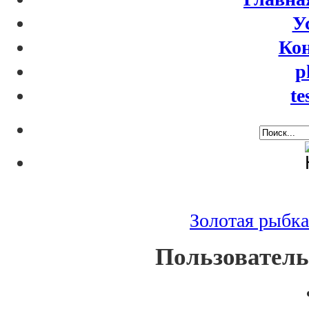
У
Ко
p
te
Золотая рыбка
Пользовател