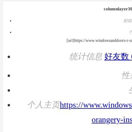
columnlayer3
邮箱
[url]https://www.windowsanddoors-r-u
统计信息
好友数 
性
个人主页
https://www.windows
orangery-ins