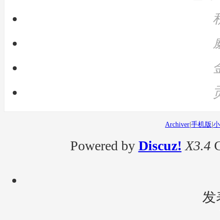
Archiver
|
手机版
|
小
Powered by
Discuz!
X3.4
C
发