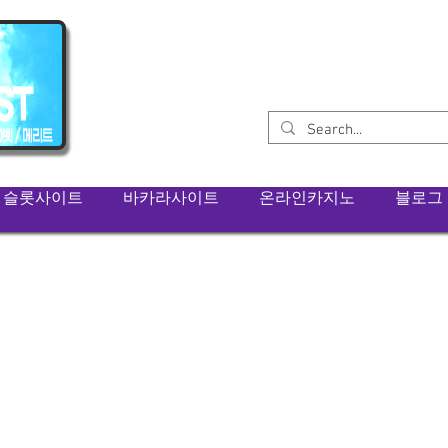
슬롯사이트
바카라사이트
온라인카지노
블로그