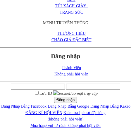
TÚI XÁCH·GIÀY·
TRANG SỨC
MENU TRUYỀN THÔNG
THƯƠNG HIỆU
CHÀO GIÁ ĐẶC BIỆT
Đăng nhập
Thành Viên
Không phải hội viên
Lưu ID
Bảo mật truy cập
Đăng nhập
Đăng Nhập Bằng Facebook
Đăng Nhập Bằng Google
Đăng Nhập Bằng Kakao
ĐĂNG KÍ HỘI VIÊN
Kiểm tra lịch sử đặt hàng
(không phải hội viên)
Mua hàng với tư cách không phải hội viên