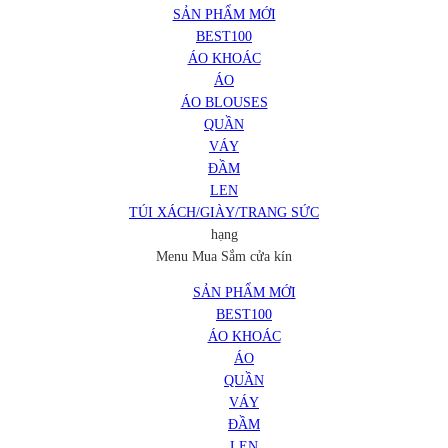
SẢN PHẨM MỚI
BEST100
ÁO KHOÁC
ÁO
ÁO BLOUSES
QUẦN
VÁY
ĐẦM
LEN
TÚI XÁCH/GIÀY/TRANG SỨC
hạng
Menu Mua Sắm
cửa kín
SẢN PHẨM MỚI
BEST100
ÁO KHOÁC
ÁO
QUẦN
VÁY
ĐẦM
LEN