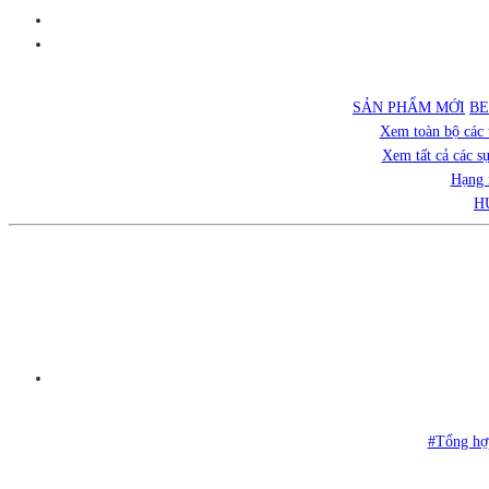
SẢN PHẨM MỚI
BE
Xem toàn bộ các 
Xem tất cả các s
Hạng 
H
#Tổng hợp