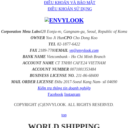
ĐIỀU KHOẢN VÀ BẢO MẬT
ĐIỀU KHOẢN SỬ DỤNG
Corporation Meta Labs
428 Eonju-ro, Gangnam-gu, Seoul, Republic of Korea
OWNER
Yoo Ji Hun
CPO
Cho Dong Koo
TEL
82-1877-6422
FAX
2189-7780
EMAIL
vn@envylook.com
BANK NAME
Vietcombank - Ho Chi Minh Branch
ACCOUNT NAME
CT TNHH CAFE24 VIETNAM
ACCOUNT NUMBER
0071001353484
BUSINESS LICENSE NO.
211-86-68400
MAIL ORDER LICENSE
Điều 2017-Soeul Kang Nam- số 04690
Kiểm tra thông tin doanh nghiệp
Facebook
Instagram
COPYRIGHT (C)ENVYLOOK. ALL RIGHTS RESERVED.
top
WORLD SHIPPING