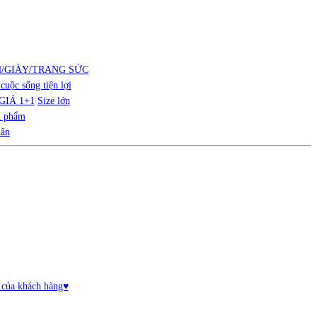
H/GIÀY/TRANG SỨC
cuộc sống tiện lợi
GIÁ 1+1
Size lớn
n phẩm
hân
 của khách hàng♥