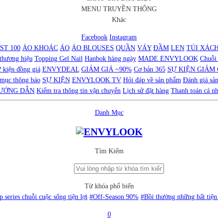
MENU TRUYỀN THÔNG
Khác
Facebook
Instagram
ST 100
ÁO KHOÁC
ÁO
ÁO BLOUSES
QUẦN
VÁY
ĐẦM
LEN
TÚI XÁC
thương hiệu
Topping Gel Nail
Hanbok hàng ngày
MADE ENVYLOOK
Chuỗi 
ự kiện đồng giá
ENVYDEAL
GIẢM GIÁ ~90%
Cơ bản 365
SỰ KIỆN GIẢM 
mục thông báo
SỰ KIỆN
ENVYLOOK TV
Hỏi đáp về sản phẩm
Đánh giá sả
ƯỚNG DẪN
Kiểm tra thông tin vận chuyển
Lịch sử đặt hàng
Thanh toán cá n
Danh Mục
Tìm Kiếm
Từ khóa phổ biến
 series chuỗi cuộc sống tiện lợi
#Off-Season 90%
#Bồi thường những bất tiện
0