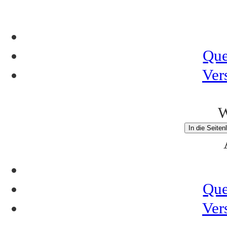
Que
Ver
W
In die Seiten
Que
Ver