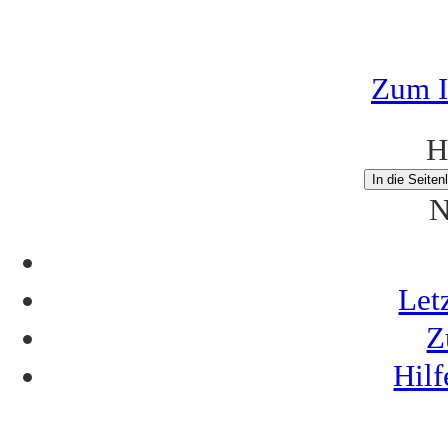
Zum I
H
In die Seiten
N
Let
Z
Hil