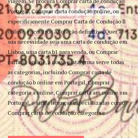
viagem. Se procura Comprar carta de condução
Portugal, Comprar carta condução online, ou
especificamente Comprar Carta de Condução B
online, encontrou a solução definitiva. Quer a
sua necessidade seja uma carta de condução em
Lisboa, uma carta b1 para venda, ou Comprar
carta b1 online, a nossa plataforma serve todas
as categorias, incluindo Comprar carta de
condução b online em Portugal, Comprar
categoria a online, Comprar carta am online em
Portugal, e ainda licenças especializadas como
Comprar carta de condução categoria c