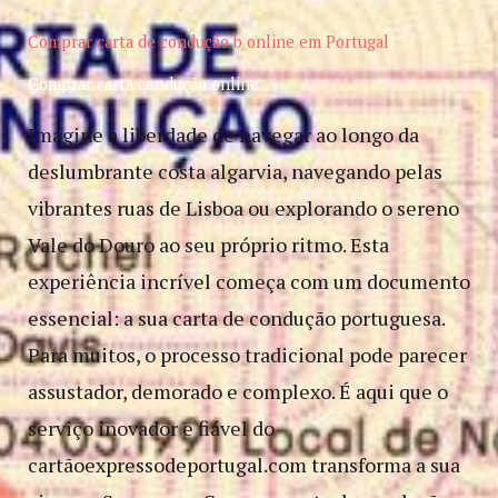
Comprar carta de condução b​ online em Portugal
Comprar carta condução online
Imagine a liberdade de navegar ao longo da
deslumbrante costa algarvia, navegando pelas
vibrantes ruas de Lisboa ou explorando o sereno
Vale do Douro ao seu próprio ritmo. Esta
experiência incrível começa com um documento
essencial: a sua carta de condução portuguesa.
Para muitos, o processo tradicional pode parecer
assustador, demorado e complexo. É aqui que o
serviço inovador e fiável do
cartãoexpressodeportugal.com transforma a sua