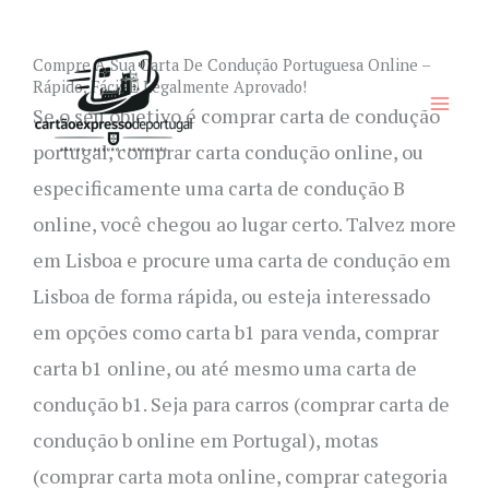
Skip
to
Compre A Sua Carta De Condução Portuguesa Online –
content
Rápido, Fácil E Legalmente Aprovado!
Se o seu objetivo é comprar carta de condução
portugal, comprar carta condução online, ou
especificamente uma carta de condução B
online, você chegou ao lugar certo. Talvez more
em Lisboa e procure uma carta de condução em
Lisboa de forma rápida, ou esteja interessado
em opções como carta b1 para venda, comprar
carta b1 online, ou até mesmo uma carta de
condução b1. Seja para carros (comprar carta de
condução b online em Portugal), motas
(comprar carta mota online, comprar categoria