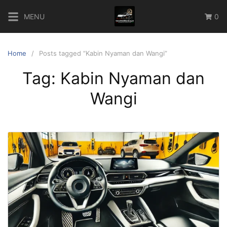
Skip
MENU
0
to
content
Home
Posts tagged “Kabin Nyaman dan Wangi”
Tag:
Kabin Nyaman dan
Wangi