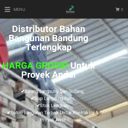
MENU
0
Distributor Bahan
Bangunan Bandung
Terlengkap
HARGA GROSIR
Untuk
Proyek Anda!
✔
Barang Langsung Dari Gudang,
✔
Siap Langsung Kirim,
✔
Stok Lengkap,
✔
Solusi Bangunan Terbaik Untuk Kontraktor &
Proyek Anda