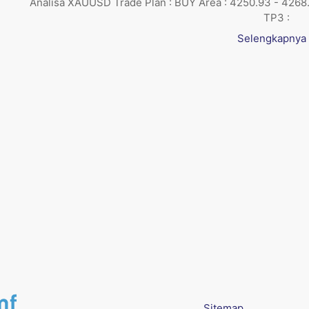
Analisa XAUUSD Trade Plan : BUY Area : 4250.93 - 4268.
TP3 :
Selengkapnya
Sitemap