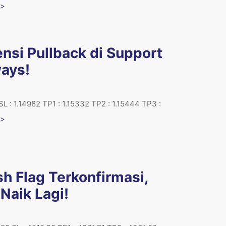
 >
si Pullback di Support
ays!
L : 1.14982 TP1 : 1.15332 TP2 : 1.15444 TP3 :
 >
h Flag Terkonfirmasi,
 Naik Lagi!