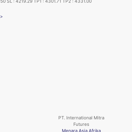
50 SL : 4219.29 TP1 : 4301.71 TP2 : 4331.00
 >
PT. International Mitra
Futures
Menara Asia Afrika