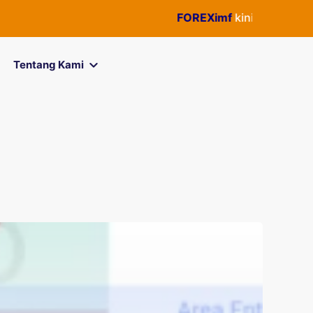
FOREXimf
kini menjadi
QuickP
Tentang Kami