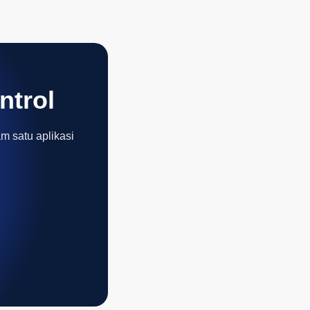
ntrol
am satu aplikasi