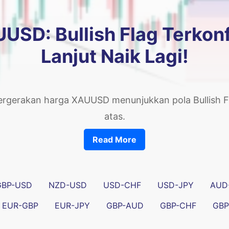
SD: Bullish Flag Terkonf
Lanjut Naik Lagi!
ergerakan harga XAUUSD menunjukkan pola Bullish Fl
atas.
Read More
GBP-USD
NZD-USD
USD-CHF
USD-JPY
AUD
EUR-GBP
EUR-JPY
GBP-AUD
GBP-CHF
GBP